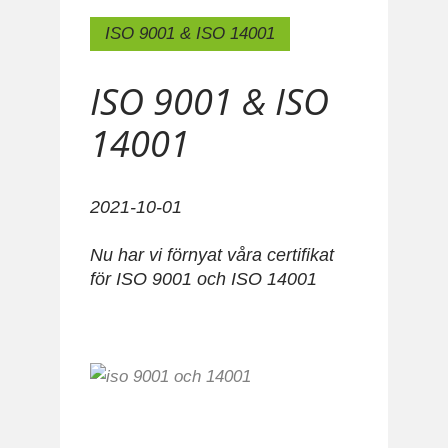
ISO 9001 & ISO 14001
MTM - Ett företag i Tierp med
ISO 9001 & ISO
Europeiska kunder.
14001
Vi leverar idag till Kunder i hela
Sverige och även till såväl Baltikum
som Centraleuropa.
2021-10-01
Nu har vi förnyat våra certifikat
för ISO 9001 och ISO 14001