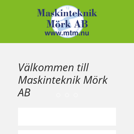
Välkommen till
Maskinteknik Mörk
AB
Bild 001
Bild 002
Bild 003